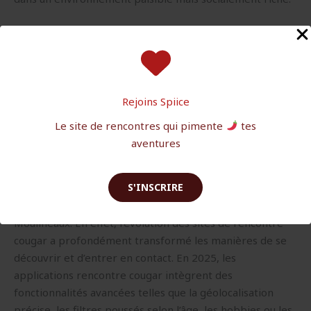
Grâce à cette diversité, Issy-les-Moulineaux se place en
tête des communes proches de Paris où la séduction
s’épanouit hors des sentiers battus et où l’on peut
s’intéresser à une cougar Paris proche Issy, grâce à une
Rejoins Spiice
offre locale adaptée à toutes les envies.
Le site de rencontres qui pimente
tes
Les applications et sites de rencontre cougar
aventures
incontournables à Issy-les-Moulineaux
La révolution digitale modifie de façon spectaculaire le
S'INSCRIRE
paysage des rencontres amoureuses, et plus
particulièrement la rencontre cougar à Issy-les-
Moulineaux. En effet, l’évolution des sites de rencontre
cougar a profondément transformé les manières de se
découvrir et d’entrer en contact. En 2025, les
applications rencontre cougar intègrent des
fonctionnalités avancées telles que la géolocalisation
précise, les filtres poussés selon l’âge, les hobbies ou les