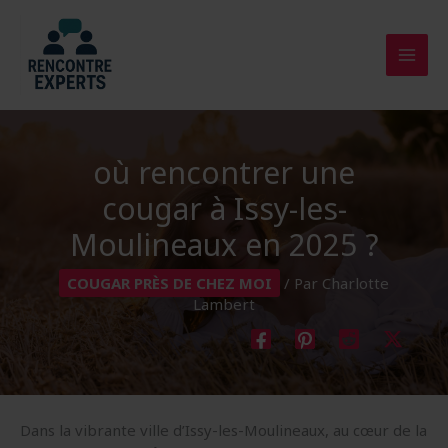
Aller
au
contenu
où rencontrer une
cougar à Issy-les-
Moulineaux en 2025 ?
COUGAR PRÈS DE CHEZ MOI
/ Par
Charlotte
Lambert
Dans la vibrante ville d’Issy-les-Moulineaux, au cœur de la