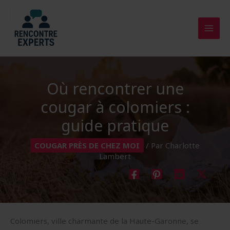
Aller
au
contenu
Où rencontrer une
cougar à colomiers :
guide pratique
COUGAR PRÈS DE CHEZ MOI
/ Par
Charlotte
Lambert
Colomiers, ville charmante de la Haute-Garonne, se