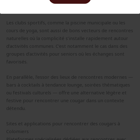
des affinités.
Les clubs sportifs, comme la piscine municipale ou les
cours de yoga, sont aussi de bons vecteurs de rencontres
naturelles où la complicité s’installe rapidement autour
d’activités communes. C’est notamment le cas dans des
groupes d’activités pour seniors où les échanges sont
favorisés.
En parallèle, l’essor des lieux de rencontres modernes —
bars à cocktails à tendance lounge, soirées thématiques
ou festivals culturels — offre une alternative légère et
festive pour rencontrer une cougar dans un contexte
détendu.
Sites et applications pour rencontrer des cougars à
Colomiers
Plateformes spécialisées dédiées aux rencontres avec