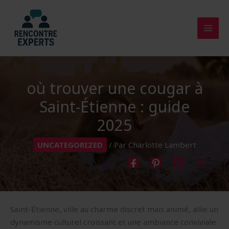
Aller
au
contenu
où trouver une cougar à
Saint-Étienne : guide
2025
UNCATEGORIZED
/ Par
Charlotte Lambert
Saint-Étienne, ville au charme discret mais animé, allie un
dynamisme culturel croissant et une ambiance conviviale