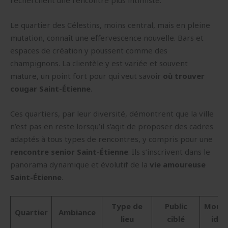
recherchent une rencontre plus intimiste.
Le quartier des Célestins, moins central, mais en pleine
mutation, connaît une effervescence nouvelle. Bars et
espaces de création y poussent comme des
champignons. La clientèle y est variée et souvent
mature, un point fort pour qui veut savoir
où trouver
cougar Saint-Étienne
.
Ces quartiers, par leur diversité, démontrent que la ville
n’est pas en reste lorsqu’il s’agit de proposer des cadres
adaptés à tous types de rencontres, y compris pour une
rencontre senior Saint-Étienne
. Ils s’inscrivent dans le
panorama dynamique et évolutif de la
vie amoureuse
Saint-Étienne
.
Type de
Public
Mome
Quartier
Ambiance
lieu
ciblé
idéa