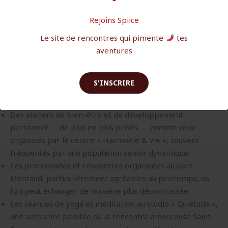
Étienne réussie
Au-delà du cadre habituel, plusieurs sorties et activités
Rejoins Spiice
peuvent encourager l’éclosion de relations avec des
Le site de rencontres qui pimente
tes
femmes mûres. Par exemple :
aventures
Des cours de cuisine pour adultes, comme ceux proposés
par l’atelier « Saveurs & Partage » qui attire une clientèle
S'INSCRIRE
épanouie cherchant à partager plus qu’une simple
activité.
Des ateliers de bien-être et de développement
personnel — de plus en plus prisés — comme ceux
organisés par le centre « Harmonie & Vie », souvent
fréquentés par une population senior dynamique.
Les promenades et rencontres organisées au parc
Montaud, particulièrement agréables au printemps, où
l’on peut échanger de manière plus décontractée.
Les séances de yoga et méditation au studio « Quiétude »,
une ambiance paisible où la rencontre amoureuse Saint-