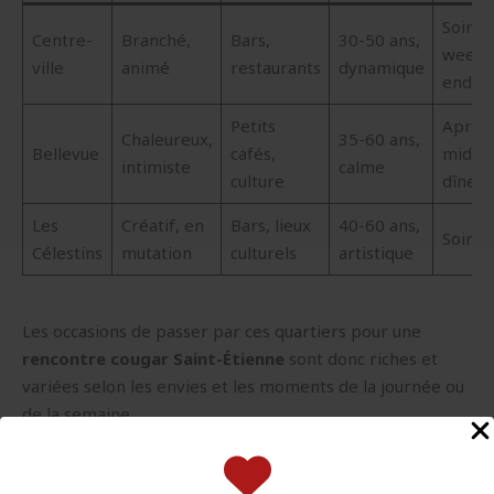
Soirée
Centre-
Branché,
Bars,
30-50 ans,
week-
ville
animé
restaurants
dynamique
end
Petits
Après
Chaleureux,
35-60 ans,
Bellevue
cafés,
midi,
intimiste
calme
culture
dîner
Les
Créatif, en
Bars, lieux
40-60 ans,
Soirée
Célestins
mutation
culturels
artistique
Les occasions de passer par ces quartiers pour une
rencontre cougar Saint-Étienne
sont donc riches et
variées selon les envies et les moments de la journée ou
de la semaine.
Sorties et activités pour une rencontre cougar Saint-