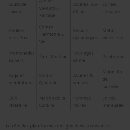
Atelier
Cours de
Adultes, 35-
Soirée,
Saveurs &
cuisine
60 ans
semaine
Partage
Centre
Ateliers
Seniors
Matin,
Harmonie &
bien-être
dynamiques
week-end
Vie
Promenades
Tous âges,
Parc Montaud
Printemps
au parc
calme
Matin, fin
Yoga et
Studio
Adultes &
de
méditation
Quiétude
seniors
journée
Club
Maison de la
Femmes
Soirée
littéraire
Culture
mûres
mensuelle
Le rôle des plateformes en ligne dans la rencontre