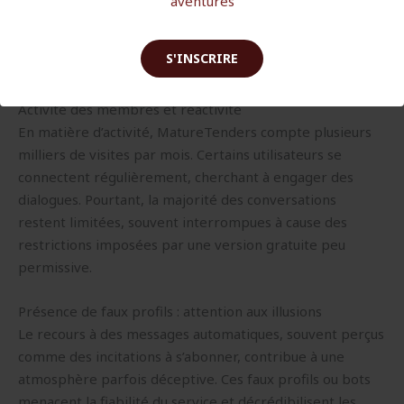
aventures
comptes ou des descriptions vagues peuvent indiquer
une tentative de gonfler artificiellement la base
S'INSCRIRE
d’utilisateurs.
Activité des membres et réactivité
En matière d’activité, MatureTenders compte plusieurs
milliers de visites par mois. Certains utilisateurs se
connectent régulièrement, cherchant à engager des
dialogues. Pourtant, la majorité des conversations
restent limitées, souvent interrompues à cause des
restrictions imposées par une version gratuite peu
permissive.
Présence de faux profils : attention aux illusions
Le recours à des messages automatiques, souvent perçus
comme des incitations à s’abonner, contribue à une
atmosphère parfois déceptive. Ces faux profils ou bots
menacent la fiabilité du service et décrédibilisent les