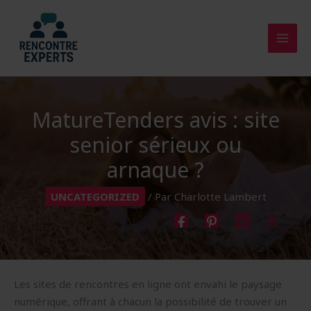
Aller
au
contenu
MatureTenders avis : site
senior sérieux ou
arnaque ?
UNCATEGORIZED
/ Par
Charlotte Lambert
Les sites de rencontres en ligne ont envahi le paysage
numérique, offrant à chacun la possibilité de trouver un