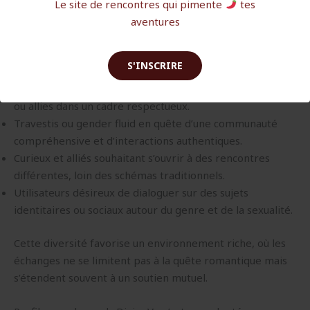
communes et qui valorise la diversité.
Le site de rencontres qui pimente
tes
aventures
Profils recherchés sur DivineVa
La plateforme attire plusieurs types de profils :
S'INSCRIRE
Personnes transgenres cherchant à rencontrer femmes
ou allies dans un cadre respectueux.
Travestis ou gender fluid en quête d’une communauté
compréhensive et d’interactions authentiques.
Curieux et alliés souhaitant s’ouvrir à des rencontres
différentes, loin des schémas traditionnels.
Utilisateurs désireux de dialoguer sur des sujets
identitaires ou sociaux autour du genre et de la sexualité.
Cette diversité favorise un environnement riche, où les
échanges ne se limitent pas à la quête romantique mais
s’étendent souvent à un soutien mutuel.