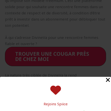
qu’impose son modèle freemium. C’est une plateforme
solide pour qui souhaite une rencontre femmes dans un
contexte de respect et de diversité, à condition d’être
prêt à investir dans un abonnement pour débloquer tout
son potentiel.
À qui s’adresse DivineVa pour une rencontre femmes
fiable et ouverte ?
TROUVER UNE COUGAR PRÈS
DE CHEZ MOI
La nature très ciblée de DivineVa la rend
particulièrement adaptée à un public spécifique, souvent
mal servi par les plateformes de rencontre mainstream.
Les personnes transgenres et travesties, ainsi que celles
évoluant dans des identités non binaires, y trouveront
Rejoins Spiice
une communauté qui partage des expériences