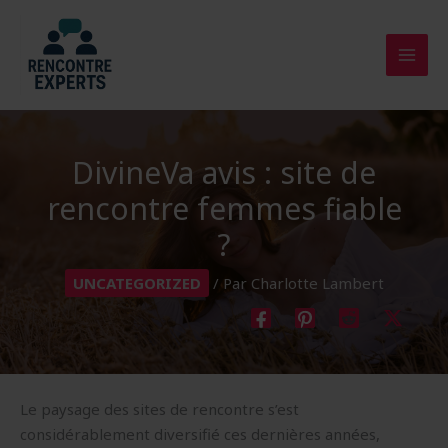
Aller
au
contenu
DivineVa avis : site de
rencontre femmes fiable
?
UNCATEGORIZED
/ Par
Charlotte Lambert
Le paysage des sites de rencontre s’est
considérablement diversifié ces dernières années,