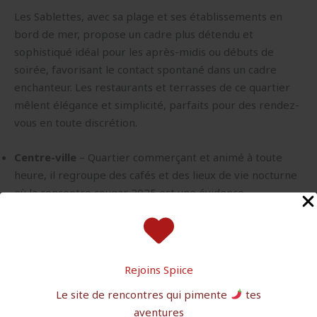
Les Sablettes, avec sa plage et ses établissements en
bord de mer, propose un cadre plus détendu et
sophistiqué idéal pour les après-midis ou débuts de
soirée, favorisant le contact spontané dans un cadre
enchanteur. Les restaurants et terrasses de ce quartier
mêlent élégance et simplicité, parfaits pour des rendez-
vous en toute discrétion.
Centre-ville
– Quartier commerçant et animé à toute
heure, il regroupe des cafés et des lieux de vie nocturne
où la rencontre cougar 2025 est une évidence.
Port de La Seyne-sur-Mer
– Lieu de rendez-vous
incontournable, idéal pour observer les allées et venues,
souvent propices aux échanges complices.
Les Sablettes
– Quartier balnéaire chic où la douceur de
Rejoins Spiice
vivre incite à la détente et aux contacts faciles.
Le site de rencontres qui pimente
tes
aventures
Les diverses options pour rencontrer une femme cougar