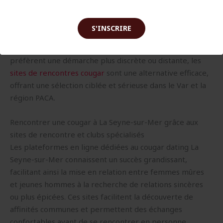
à La Seyne-sur-Mer ne manquent donc pas. Les sorties
dans ces quartiers, combinées avec la participation à des
S'INSCRIRE
événements ciblés, permettent de multiplier les
rencontres authentiques et passionnées. Pour ceux qui
préfèrent une démarche plus discrète ou distante, les
sites de rencontres cougar
sont une alternative efficace,
offrant une sélection ciblée et sérieuse dans le Var et la
région PACA.
Rencontrer une cougar à La Seyne-sur-Mer grâce aux
sites de rencontre et clubs spécialisés
Les plateformes en ligne dédiées au cougar dating La
Seyne-sur-Mer connaissent un succès grandissant,
facilitant ainsi la mise en relation entre femmes mûres
et jeunes hommes à la recherche de relations sincères
ou plus épicées. Ces sites facilitent la découverte de
affinités communes et permettent des échanges
confortables avant de se rencontrer en personne.