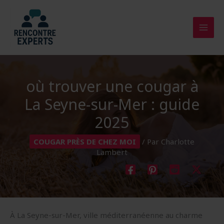
Aller
au
contenu
où trouver une cougar à
La Seyne-sur-Mer : guide
2025
COUGAR PRÈS DE CHEZ MOI
/ Par
Charlotte
Lambert
À La Seyne-sur-Mer, ville méditerranéenne au charme