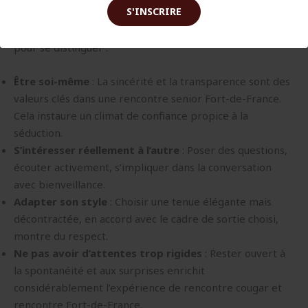
S'INSCRIRE
Le guide cougar 2025 met en avant quelques règles d’or
pour se distinguer :
Être soi-même
: La sincérité et la transparence sont des
valeurs clés dans une rencontre senior Fort-de-France.
Cela instaure un climat de confiance propice à la
séduction.
S’intéresser réellement à l’autre
: Poser des questions,
écouter activement, s’impliquer dans la conversation
avec bienveillance.
Adapter son style
: Choisir une tenue élégante mais
décontractée, en accord avec le cadre de sortie choisi,
montre du respect.
Ne pas avoir d’attentes trop rigides
: Rester ouvert à
la spontanéité et aux surprises enrichit
considérablement l’expérience de rencontre cougar et
rencontre Fort-de-France.