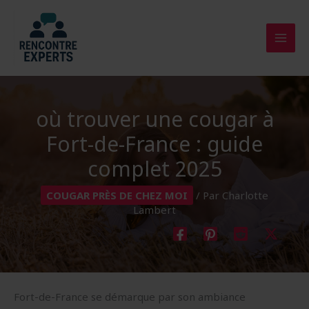
Aller
au
contenu
où trouver une cougar à
Fort-de-France : guide
complet 2025
COUGAR PRÈS DE CHEZ MOI
/ Par
Charlotte
Lambert
Fort-de-France se démarque par son ambiance