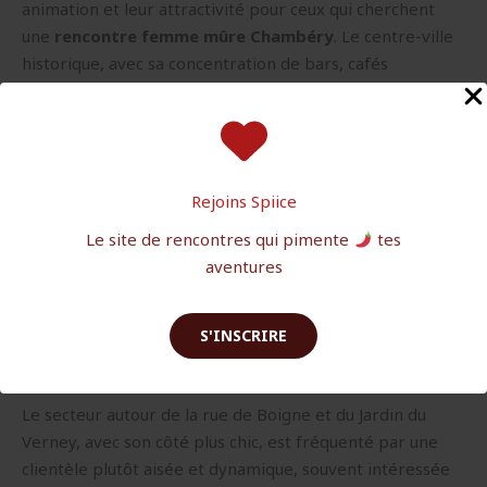
animation et leur attractivité pour ceux qui cherchent
une
rencontre femme mûre Chambéry
. Le centre-ville
historique, avec sa concentration de bars, cafés
littéraires et restaurants, attire une clientèle hétéroclite
où la maturité est valorisée. C’est un terrain idéal pour
croiser des femmes d’expérience en quête de
rencontres authentiques.
Rejoins Spiice
Le quartier de la Ruelle des Chats, réputé pour son
Le site de rencontres qui pimente
tes
ambiance conviviale et ses petits lieux de sortie, est
aventures
particulièrement apprécié de la population locale âgée
d’entre 35 et 55 ans. Les artisans, galeristes et
commerçants y créent un environnement propice à
S'INSCRIRE
l’échange informel, souvent en fin de journée.
Le secteur autour de la rue de Boigne et du Jardin du
Verney, avec son côté plus chic, est fréquenté par une
clientèle plutôt aisée et dynamique, souvent intéressée