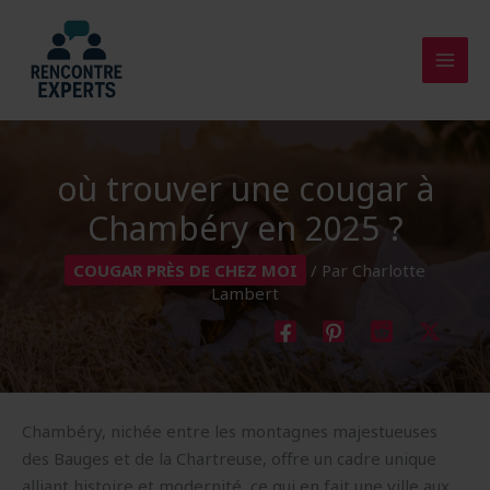
Aller
au
contenu
où trouver une cougar à
Chambéry en 2025 ?
COUGAR PRÈS DE CHEZ MOI
/ Par
Charlotte
Lambert
Chambéry, nichée entre les montagnes majestueuses
des Bauges et de la Chartreuse, offre un cadre unique
alliant histoire et modernité, ce qui en fait une ville aux