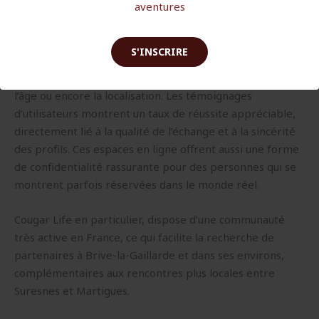
aventures
sécurisé où la séduction peut s’exprimer sans faux-
semblants.
S'INSCRIRE
Ces sites proposent souvent des filtres avancés
permettant de privilégier les affinités selon les intérêts,
l’âge ou encore la localisation. Les témoignages
d’utilisateurs montrent un taux de réussite appréciable,
directement lié à la qualité de l’échange et à la sincérité
des profils. Ces espaces en ligne offrent aussi une forme
de confidentialité rassurante pour des personnes qui se
montrent parfois réservées dans le monde réel.
Cougar Life en particulier, dispose d’une communauté
très active en France, ce qui facilite la recherche de
partenaires à Brive-la-Gaillarde et dans ses environs,
complémentaires aux rencontres plus locales entre
Suresnes et Martigues.