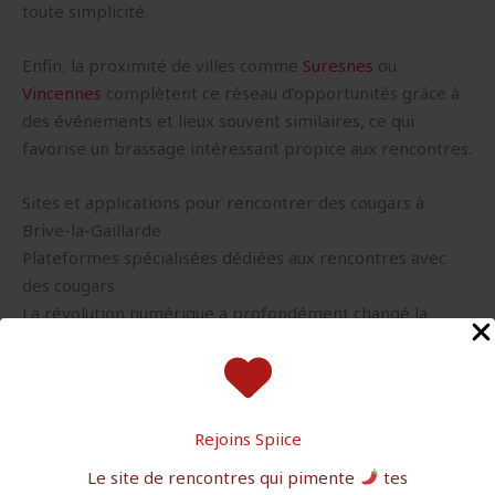
toute simplicité.
Enfin, la proximité de villes comme
Suresnes
ou
Vincennes
complètent ce réseau d’opportunités grâce à
des événements et lieux souvent similaires, ce qui
favorise un brassage intéressant propice aux rencontres.
Sites et applications pour rencontrer des cougars à
Brive-la-Gaillarde
Plateformes spécialisées dédiées aux rencontres avec
des cougars
La révolution numérique a profondément changé la
donne en matière de rencontre à Brive-la-Gaillarde.
Plusieurs sites spécialisés ciblent précisément le public
des femmes mûres et des hommes attirés par ce type
de relation. Les plateformes comme
Cougar Life
ou
Rejoins Spiice
Older Women Dating
se distinguent par des interfaces
Le site de rencontres qui pimente
tes
conviviales et des profils vérifiés, assurant un cadre