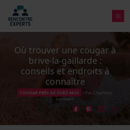
Aller
au
contenu
Où trouver une cougar à
brive-la-gaillarde :
conseils et endroits à
connaître
COUGAR PRÈS DE CHEZ MOI
/ Par
Charlotte
Lambert